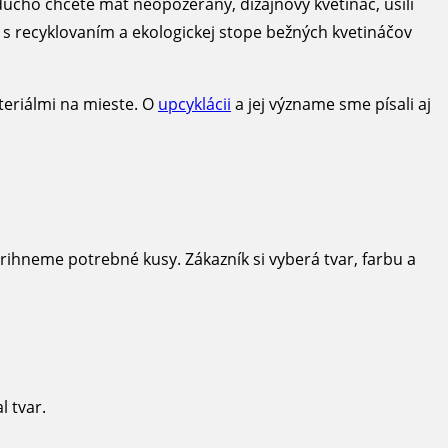
oducho chcete mať neopozeraný, dizajnový kvetináč, ušili
s recyklovaním a ekologickej stope bežných kvetináčov
teriálmi na mieste. O
upcyklácii
a jej význame sme písali aj
rihneme potrebné kusy. Zákazník si vyberá tvar, farbu a
l tvar.