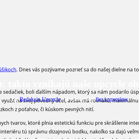
Z našej dielne
úšikoch
. Dnes vás pozývame pozrieť sa do našej dielne na to
: takto vznikajú naše upcycle ob
be sedačiek, boli ďalším nápadom, ktorý sa nám podarilo úsp
By
Redakcia Upcycle
8. decembra 2022
Bez komentárov
dá využiť na svoj pôvodný účel, avšak má rovnakú, maximáln
zkoch z poťahov, či kúskom pevných nití.
ch tvarov, ktoré plnia estetickú funkciu pre skrášlenie inter
nteriéru tú správnu dizajnovú bodku, nakoľko sa dajú veľmi 