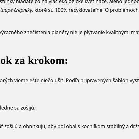
astlinky hľadáte čo najviac ekologické kvetináče, alebo jedn
.
taupe črepníky,
ktoré sú 100% recyklovateľné. O problémoch 
ýrazného znečistenia planéty nie je plytvanie kvalitnými ma
rok za krokom:
orých vieme ešte niečo ušiť. Podľa pripravených šablón vyst
ledne sa zošijú.
 zošijú a obnitkujú, aby bol obal s kochlíkom stabilný a drža