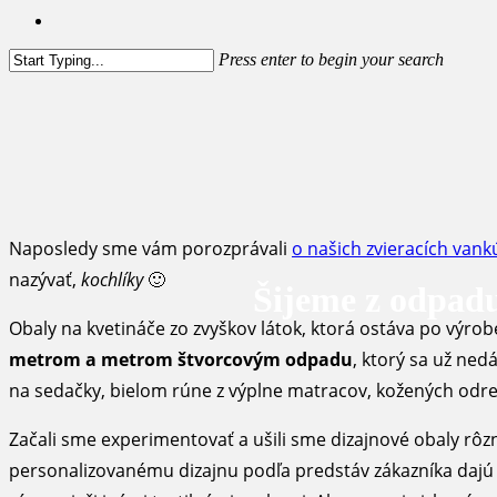
facebook
instagram
Press enter to begin your search
Close
Search
Naposledy sme vám porozprávali
o našich zvieracích vank
nazývať,
kochlíky
🙂
Šijeme z odpadu
Obaly na kvetináče zo zvyškov látok, ktorá ostáva po výro
metrom a metrom štvorcovým odpadu
, ktorý sa už ne
na sedačky, bielom rúne z výplne matracov, kožených odre
Začali sme experimentovať a ušili sme dizajnové obaly rôzny
personalizovanému dizajnu podľa predstáv zákazníka dajú i