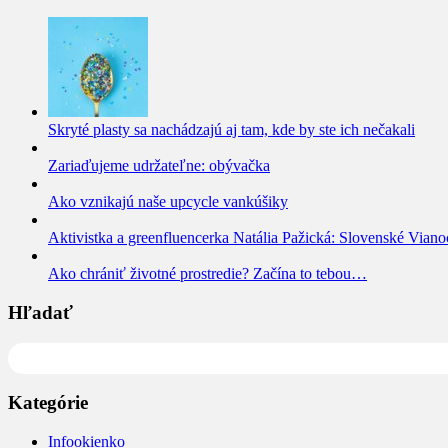
Skryté plasty sa nachádzajú aj tam, kde by ste ich nečakali
Zariaďujeme udržateľne: obývačka
Ako vznikajú naše upcycle vankúšiky
Aktivistka a greenfluencerka Natália Pažická: Slovenské Viano
Ako chrániť životné prostredie? Začína to tebou…
Hľadať
Hľadať
Kategórie
Infookienko