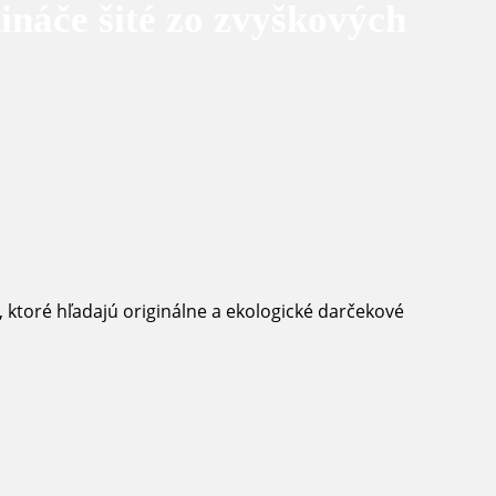
ináče šité zo zvyškových
ktoré hľadajú originálne a ekologické darčekové