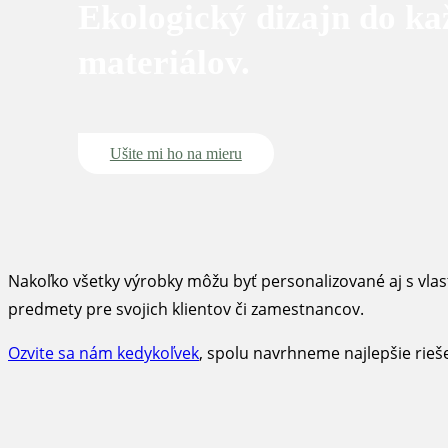
Ekologický dizajn do kaž
materiálov.
Ušite mi ho na mieru
Nakoľko všetky výrobky môžu byť personalizované aj s vla
predmety pre svojich klientov či zamestnancov.
Ozvite sa nám kedykoľvek
, spolu navrhneme najlepšie rieš