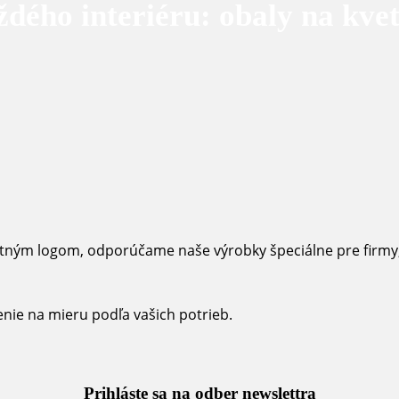
dého interiéru: obaly na kvet
stným logom, odporúčame naše výrobky špeciálne pre firmy, 
enie na mieru podľa vašich potrieb.
Prihláste sa na odber newslettra