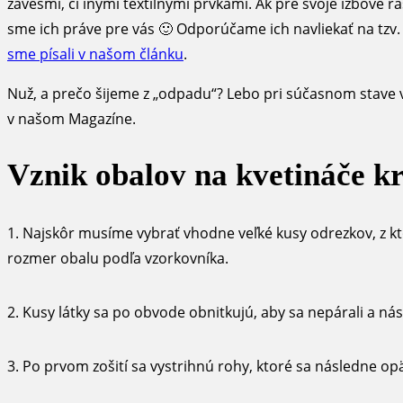
závesmi, či inými textilnými prvkami. Ak pre svoje izbové r
sme ich práve pre vás 🙂 Odporúčame ich navliekať na tzv
sme písali v našom článku
.
Nuž, a prečo šijeme z „odpadu“? Lebo pri súčasnom stave v
v našom Magazíne.
Vznik obalov na kvetináče k
1. Najskôr musíme vybrať vhodne veľké kusy odrezkov, z kt
rozmer obalu podľa vzorkovníka.
2. Kusy látky sa po obvode obnitkujú, aby sa nepárali a nás
3. Po prvom zošití sa vystrihnú rohy, ktoré sa následne opäť