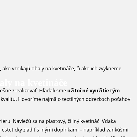
, ako vznikajú obaly na kvetináče, či ako ich zvykneme
aly na kvetináče
ešne zrealizovať. Hľadali sme
užitočné využitie tým
u kvalitu. Hovoríme najmä o textilných odrezkoch poťahov
iéru. Navlečú sa na plastový, či iný kvetináč. Vďaka
esteticky zladiť s inými doplnkami – napríklad vankúšmi,