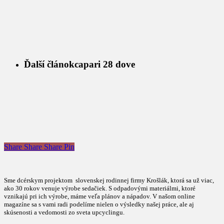
Ďalší článok
capari 28 dove
Share
Share
Share
Pin
Sme dcérskym projektom slovenskej rodinnej firmy Krošlák, ktorá sa už viac,
ako 30 rokov venuje výrobe sedačiek. S odpadovými materiálmi, ktoré
vznikajú pri ich výrobe, máme veľa plánov a nápadov. V našom online
magazíne sa s vami radi podelíme nielen o výsledky našej práce, ale aj
skúsenosti a vedomosti zo sveta upcyclingu.