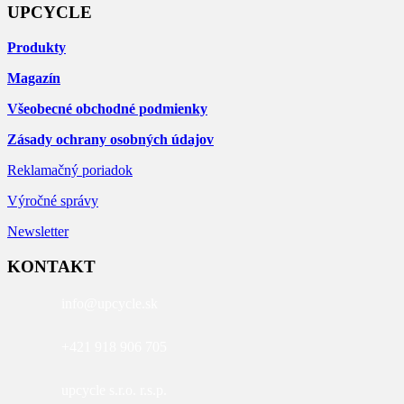
UPCYCLE
Produkty
Magazín
Všeobecné obchodné podmienky
Zásady ochrany osobných údajov
Reklamačný poriadok
Výročné správy
Newsletter
KONTAKT
info@upcycle.sk
+421 918 906 705
upcycle s.r.o. r.s.p.