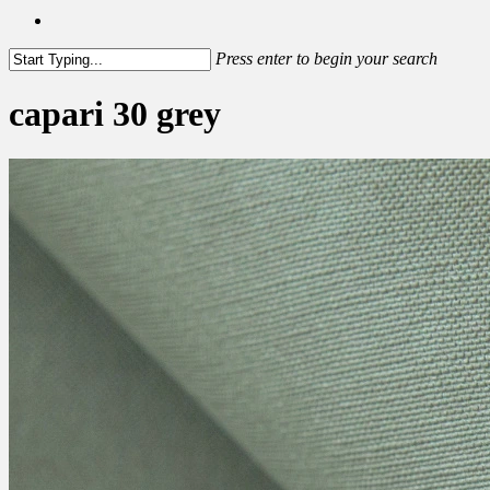
facebook
instagram
Press enter to begin your search
Close
Search
capari 30 grey