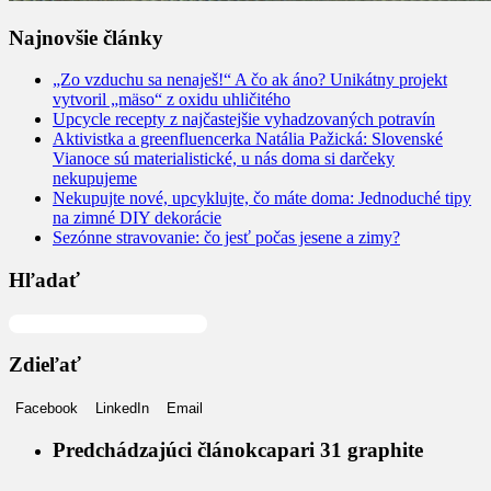
Najnovšie články
„Zo vzduchu sa nenaješ!“ A čo ak áno? Unikátny projekt
vytvoril „mäso“ z oxidu uhličitého
Upcycle recepty z najčastejšie vyhadzovaných potravín
Aktivistka a greenfluencerka Natália Pažická: Slovenské
Vianoce sú materialistické, u nás doma si darčeky
nekupujeme
Nekupujte nové, upcyklujte, čo máte doma: Jednoduché tipy
na zimné DIY dekorácie
Sezónne stravovanie: čo jesť počas jesene a zimy?
Hľadať
Hľadať
Zdieľať
Facebook
LinkedIn
Email
Predchádzajúci článok
capari 31 graphite