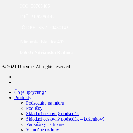
IČO: 50765485
DIČ: 2120480142
IČ DPH: SK2120480142
Nitrianska Blatnica 493
956 05 Nitrianska Blatnica
© 2021 Upcycle. All rights reserved
facebook
instagram
Close
Čo je upcycling?
Menu
Produkty
Podsedáky na mieru
Podušky
Skladací cestovný podsedák
Skladací cestovný podsedák – koženkový
Vankúšiky na hranie
Vianočné ozdoby