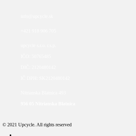
info@upcycle.sk
+421 918 906 705
upcycle s.r.o. r.s.p.
IČO: 50765485
DIČ: 2120480142
IČ DPH: SK2120480142
Nitrianska Blatnica 493
956 05 Nitrianska Blatnica
© 2021 Upcycle. All rights reserved
facebook