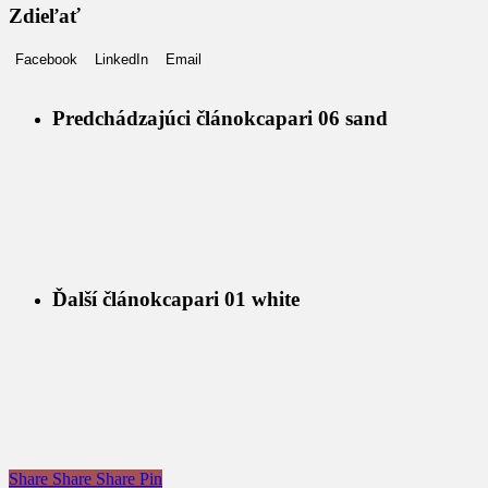
Zdieľať
Facebook
LinkedIn
Email
Predchádzajúci článok
capari 06 sand
Ďalší článok
capari 01 white
Share
Share
Share
Pin