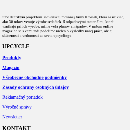
Sme dcérskym projektom slovenskej rodinnej firmy Krošlák, ktorá sa už viac,
ako 30 rokov venuje výrobe sedačiek. S odpadovými materiálmi, ktoré
vznikajú pri ich výrobe, máme veľa plánov a nápadov. V našom online
magazíne sa s vami radi podelíme nielen o výsledky našej práce, ale aj
skúsenosti a vedomosti zo sveta upcyclingu.
UPCYCLE
Produkty
Magazín
Všeobecné obchodné podmienky
Zásady ochrany osobných údajov
Reklamačný poriadok
Výročné správy
Newsletter
KONTAKT